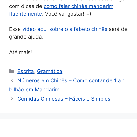
com dicas de
como falar chinês mandarim
fluentemente
. Você vai gostar! =)
Esse
vídeo aqui sobre o alfabeto chinês
será de
grande ajuda.
Até mais!
Categorias
Escrita
,
Gramática
Números em Chinês – Como contar de 1 a 1
bilhão em Mandarim
Comidas Chinesas – Fáceis e Simples